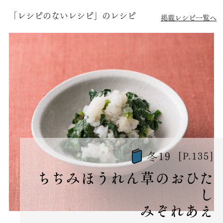
「レシピのないレシピ」のレシピ
掲載レシピ一覧へ
冬19
[P.135]
ちぢみほうれん草のおひた
し
みぞれあえ