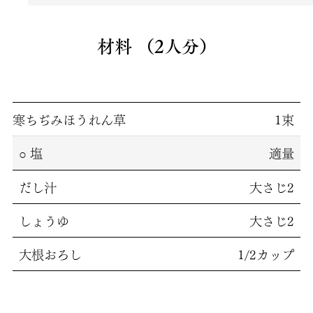
材料 （2人分）
寒ちぢみほうれん草
1束
塩
適量
だし汁
大さじ2
しょうゆ
大さじ2
大根おろし
1/2カップ